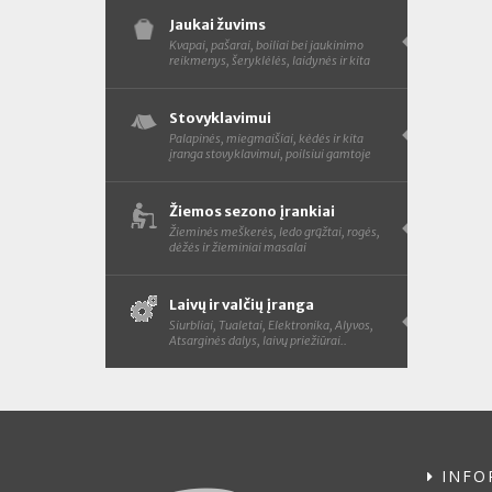
Jaukai žuvims
Kvapai, pašarai, boiliai bei jaukinimo
reikmenys, šeryklėlės, laidynės ir kita
Stovyklavimui
Palapinės, miegmaišiai, kėdės ir kita
įranga stovyklavimui, poilsiui gamtoje
Žiemos sezono įrankiai
Žieminės meškerės, ledo grąžtai, rogės,
dėžės ir žieminiai masalai
Laivų ir valčių įranga
Siurbliai, Tualetai, Elektronika, Alyvos,
Atsarginės dalys, laivų priežiūrai..
INFO