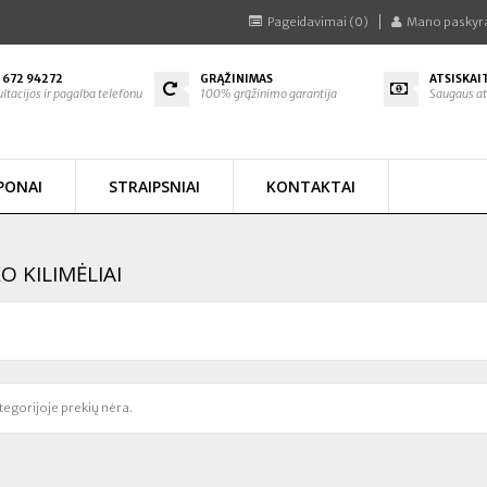
Pageidavimai (0)
Mano paskyr
 672 94272
GRĄŽINIMAS
ATSISKAI
ltacijos ir pagalba telefonu
100% grąžinimo garantija
Saugaus at
PONAI
STRAIPSNIAI
KONTAKTAI
O KILIMĖLIAI
tegorijoje prekių nėra.