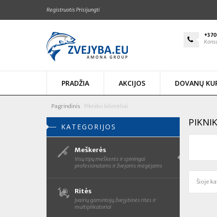
Registruotis
Prisijungti
+370
Konsu
PRADŽIA
AKCIJOS
DOVANŲ KU
Pagrindinis
Pikniko kilimėliai
PIKNIK
KATEGORIJOS
Meškerės
Visų tipų meškerės ir spiningai
profesionalams ir žvejams mėgėjams
Šioje ka
Ritės
Įvairių gamintojų žvejybinės rites ir
multiplikatoriai