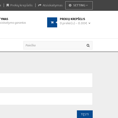
a
Prekių krepšelis
Atsiskaitymas
SETTING
TYMAS
PREKIŲ KREPŠELIS
siskaitymo garantas
0 prekė(s) - 0.00€
TĘSTI