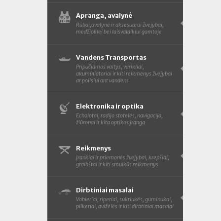
Apranga, avalynė
Rūbai,avalynė ir aksesuarai žvejybai,
medžioklei bei laisvalaikiui gamtoje
Vandens Transportas
Pripučiamos valtys, varikliai,
akumuliatoriai ir kiti reikmenys žvejybai
ar poilsiui ant vandens
Elektronika ir optika
Echolotai, radijo stotelės, navigacija,
žiūronai ir kita optikos įranga
Reikmenys
Įrankiai ir priemonės žvejybai, krepšiai,
graibštai ir kiti smulkūs reikmenys
Dirbtiniai masalai
Vobleriai, riperiai, sukriukės, guminukai,
pilkeriai, avižėlės ir kiti dirbtiniai masalai