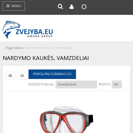
MENU
Pagrindinis
Nardymo kaukės, vamzdeliai
NARDYMO KAUKĖS, VAMZDELIAI
PREKIŲ PALYGINIMAS (0)
RŪŠIUOTI PAGAL:
RODYTI: