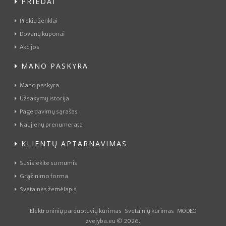
PRIEDAI
Prekių ženklai
Dovanų kuponai
Akcijos
MANO PASKYRA
Mano paskyra
Užsakymų istorija
Pageidavimų sąrašas
Naujienų prenumerata
KLIENTŲ APTARNAVIMAS
Susisiekite su mumis
Grąžinimo forma
Svetainės žemėlapis
Elektroninių parduotuvių kūrimas
Svetainių kūrimas
MODEO
zvejyba.eu © 2026.