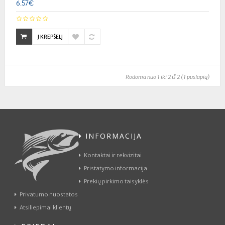
6.57€
Į KREPŠELĮ
Rodoma nuo 1 iki 2 iš 2 (1 puslapių)
INFORMACIJA
Kontaktai ir rekvizitai
Pristatymo informacija
Prekių pirkimo taisyklės
Privatumo nuostatos
Atsiliepimai klientų