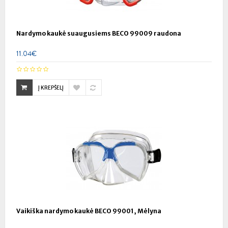
Nardymo kaukė suaugusiems BECO 99009 raudona
11.04€
Į KREPŠELĮ
Vaikiška nardymo kaukė BECO 99001, Mėlyna