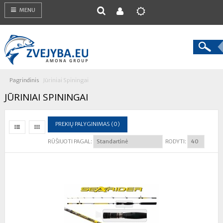
MENU
Pagrindinis
Jūriniai Spiningai
JŪRINIAI SPININGAI
PREKIŲ PALYGINIMAS (0)
RŪŠIUOTI PAGAL:
RODYTI: