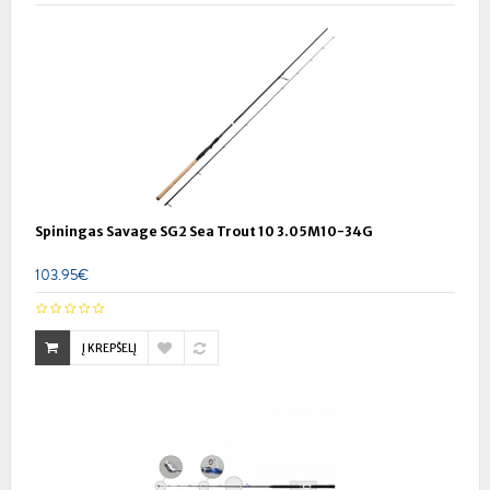
Spiningas Savage SG2 Sea Trout 10 3.05M10-34G
103.95€
Į KREPŠELĮ