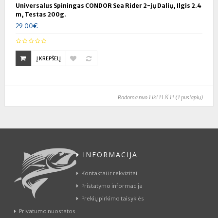
Universalus Spiningas CONDOR Sea Rider 2-jų Dalių, Ilgis 2.4
m, Testas 200g.
29.00€
Į KREPŠELĮ
Rodoma nuo 1 iki 11 iš 11 (1 puslapių)
INFORMACIJA
Kontaktai ir rekvizitai
Pristatymo informacija
Prekių pirkimo taisyklės
Privatumo nuostatos