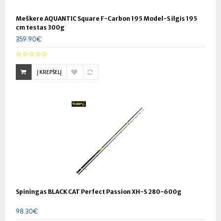
Meškere AQUANTIC Square F-Carbon 195 Model-S ilgis 195
cm testas 300g
359.90€
Į KREPŠELĮ
Spiningas BLACK CAT Perfect Passion XH-S 280-600g
98.30€