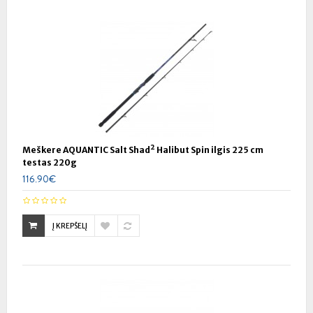
Meškere AQUANTIC Salt Shad² Halibut Spin ilgis 225 cm
testas 220g
116.90€
Į KREPŠELĮ