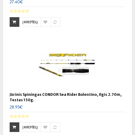
27.40€
Į KREPŠELĮ
Jūrinis Spiningas CONDOR Sea Rider Bolentino, Ilgis 2.70m,
Testas 150g.
28.95€
Į KREPŠELĮ