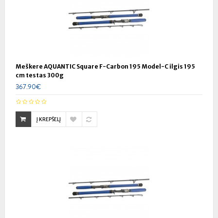
Meškere AQUANTIC Square F-Carbon 195 Model-C ilgis 195
cm testas 300g
367.90€
Į KREPŠELĮ