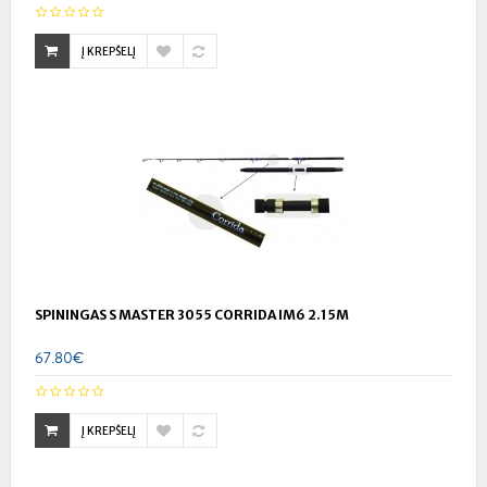
Į KREPŠELĮ
SPININGAS S MASTER 3055 CORRIDA IM6 2.15M
67.80€
Į KREPŠELĮ