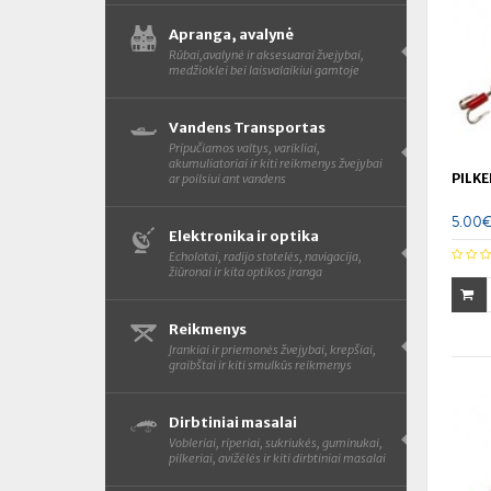
Apranga, avalynė
Rūbai,avalynė ir aksesuarai žvejybai,
medžioklei bei laisvalaikiui gamtoje
Vandens Transportas
Pripučiamos valtys, varikliai,
akumuliatoriai ir kiti reikmenys žvejybai
PILKE
ar poilsiui ant vandens
5.00
Elektronika ir optika
Echolotai, radijo stotelės, navigacija,
žiūronai ir kita optikos įranga
Reikmenys
Įrankiai ir priemonės žvejybai, krepšiai,
graibštai ir kiti smulkūs reikmenys
Dirbtiniai masalai
Vobleriai, riperiai, sukriukės, guminukai,
pilkeriai, avižėlės ir kiti dirbtiniai masalai