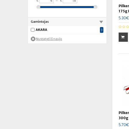
€
–
€
Pilker
175g 
5.30€
Gamintojas
AKARA
3
Pilker
300g
5.70€