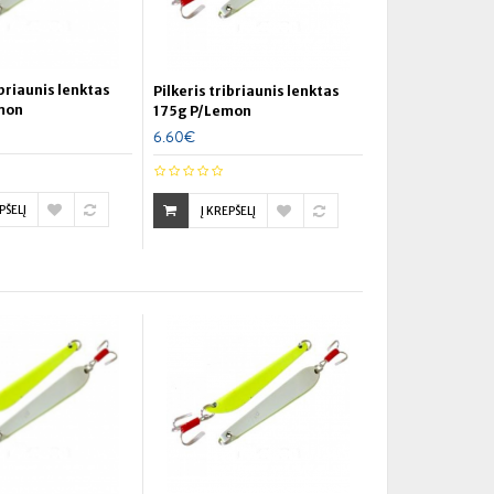
ibriaunis lenktas
Pilkeris tribriaunis lenktas
mon
175g P/Lemon
6.60€
PŠELĮ
Į KREPŠELĮ