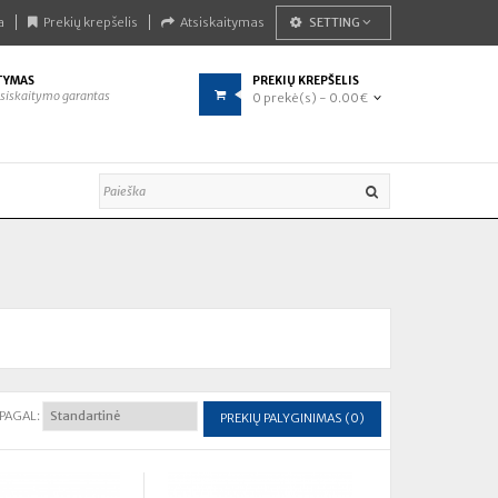
a
Prekių krepšelis
Atsiskaitymas
SETTING
TYMAS
PREKIŲ KREPŠELIS
siskaitymo garantas
0 prekė(s) - 0.00€
 PAGAL:
PREKIŲ PALYGINIMAS (0)