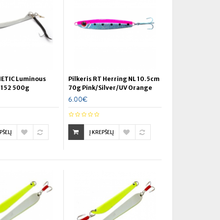
INETIC Luminous
Pilkeris RT Herring NL 10.5cm
-152 500g
70g Pink/Silver/UV Orange
6.00€
PŠELĮ
Į KREPŠELĮ