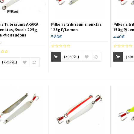
ris Tribriaunis AKARA
Pilkeris tribriaunis lenktas
Pilkeris tr
enktas, Svoris 225g,
125g P/Lemon
150g P/Le
a P/R Raudona
5.80€
4.40€
€
Į KREPŠELĮ
Į KRE
Į KREPŠELĮ