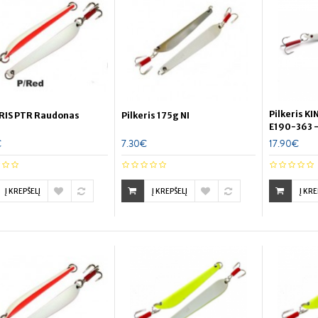
Pilkeris K
RIS PTR Raudonas
Pilkeris 175g NI
E190-363 
€
7.30€
17.90€
Į KREPŠELĮ
Į KREPŠELĮ
Į KRE