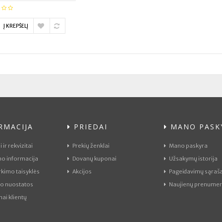
Į KREPŠELĮ
RMACIJA
PRIEDAI
MANO PASK
 ir rekvizitai
Prekių ženklai
Mano paskyra
mo informacija
Dovanų kuponai
Užsakymų istorija
rkimo taisyklės
Akcijos
Pageidavimų sąraš
o nuostatos
Naujienų prenumer
mai klientų