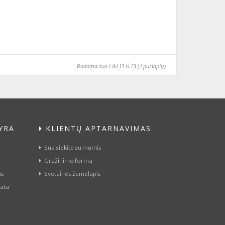
Rodoma nuo 1 iki 13 iš 13 (1 puslapių)
YRA
KLIENTŲ APTARNAVIMAS
Susisiekite su mumis
Grąžinimo forma
as
Svetainės žemėlapis
ata