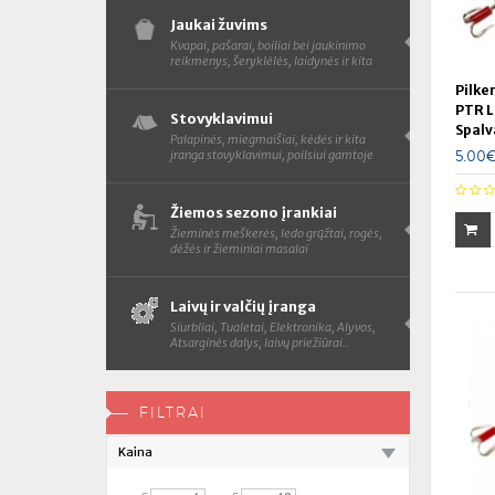
Jaukai žuvims
Kvapai, pašarai, boiliai bei jaukinimo
reikmenys, šeryklėlės, laidynės ir kita
Pilke
PTR L
Stovyklavimui
Spalv
Palapinės, miegmaišiai, kėdės ir kita
5.00
įranga stovyklavimui, poilsiui gamtoje
Žiemos sezono įrankiai
Žieminės meškerės, ledo grąžtai, rogės,
dėžės ir žieminiai masalai
Laivų ir valčių įranga
Siurbliai, Tualetai, Elektronika, Alyvos,
Atsarginės dalys, laivų priežiūrai..
FILTRAI
Kaina