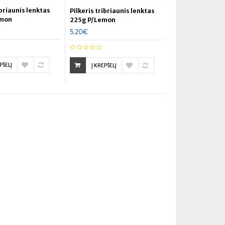
ibriaunis lenktas
Pilkeris tribriaunis lenktas
emon
225g P/Lemon
5.20€
PŠELĮ
Į KREPŠELĮ