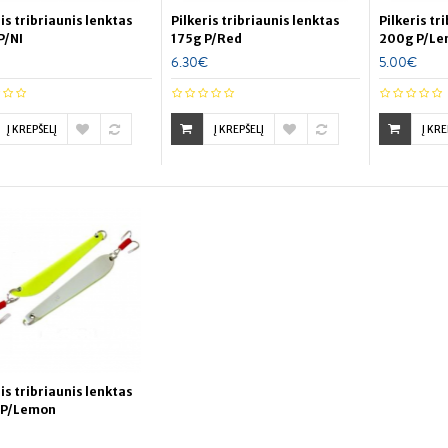
is tribriaunis lenktas
Pilkeris tribriaunis lenktas
Pilkeris tr
P/NI
175g P/Red
200g P/L
6.30€
5.00€
Į KREPŠELĮ
Į KREPŠELĮ
Į KRE
is tribriaunis lenktas
 P/Lemon