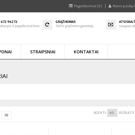
Pageidavimai (0)
Mano paskyr
 672 94272
GRĄŽINIMAS
ATSISKAI
ltacijos ir pagalba telefonu
100% grąžinimo garantija
Saugaus at
PONAI
STRAIPSNIAI
KONTAKTAI
IAI
RODYTI:
RŪŠIUOTI