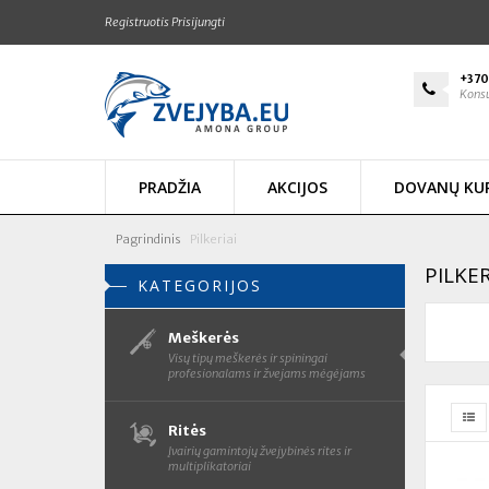
Registruotis
Prisijungti
+370
Konsu
PRADŽIA
AKCIJOS
DOVANŲ KU
Pagrindinis
Pilkeriai
PILKER
KATEGORIJOS
Meškerės
Visų tipų meškerės ir spiningai
profesionalams ir žvejams mėgėjams
Ritės
Įvairių gamintojų žvejybinės rites ir
multiplikatoriai