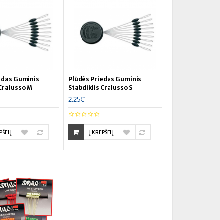
edas Guminis
Plūdės Priedas Guminis
 Cralusso M
Stabdiklis Cralusso S
2.25€
PŠELĮ
Į KREPŠELĮ