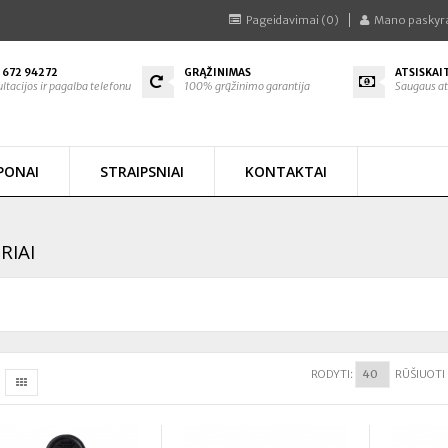
Pageidavimai (0)
Mano paskyr
 672 94272
GRĄŽINIMAS
ATSISKAI
ltacijos ir pagalba telefonu
100% grąžinimo garantija
Saugaus at
PONAI
STRAIPSNIAI
KONTAKTAI
RIAI
RODYTI:
RŪŠIUOTI