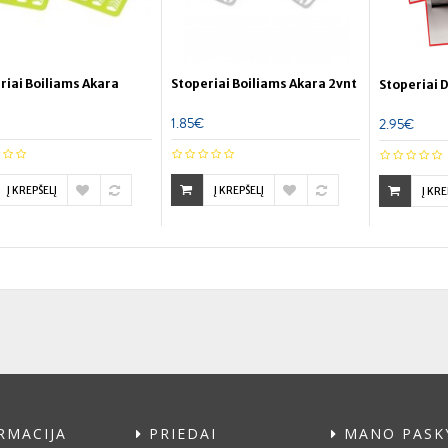
riai Boiliams Akara
Stoperiai Boiliams Akara 2vnt
Stoperiai 
1.85€
2.95€
Į KREPŠELĮ
Į KREPŠELĮ
Į KRE
RMACIJA
PRIEDAI
MANO PASK