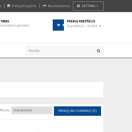
a
Prekių krepšelis
Atsiskaitymas
SETTING
TYMAS
PREKIŲ KREPŠELIS
siskaitymo garantas
0 prekė(s) - 0.00€
 PAGAL:
PREKIŲ PALYGINIMAS (0)