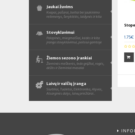
Jaukai žuvims
Kvapai, pašarai, boiliai bei jaukinimo
reikmenys, šeryklėlės, laidynės ir kita
Stope
Stovyklavimui
1.75€
Palapinės, miegmaišiai, kėdės ir kita
įranga stovyklavimui, poilsiui gamtoje
Žiemos sezono įrankiai
Žieminės meškerės, ledo grąžtai, rogės,
dėžės ir žieminiai masalai
Laivų ir valčių įranga
Siurbliai, Tualetai, Elektronika, Alyvos,
Atsarginės dalys, laivų priežiūrai..
INFO