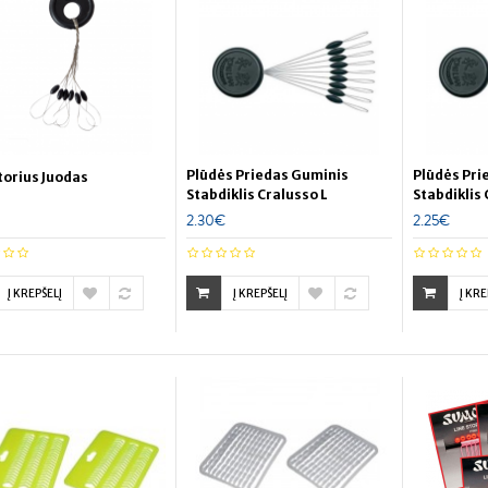
Plūdės Priedas Guminis
Plūdės Pri
torius Juodas
Stabdiklis Cralusso L
Stabdiklis
2.30€
2.25€
Į KREPŠELĮ
Į KREPŠELĮ
Į KRE