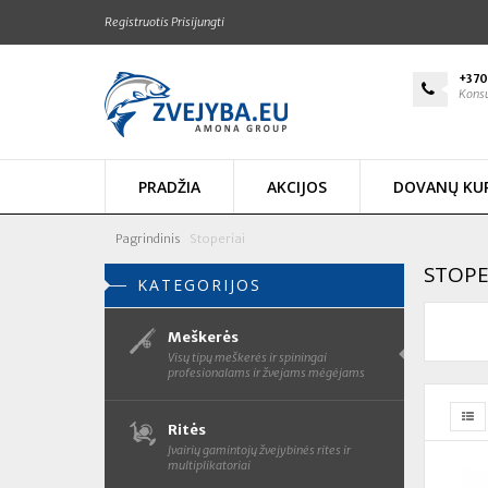
Registruotis
Prisijungti
+370
Konsu
PRADŽIA
AKCIJOS
DOVANŲ KU
Pagrindinis
Stoperiai
STOPE
KATEGORIJOS
Meškerės
Visų tipų meškerės ir spiningai
profesionalams ir žvejams mėgėjams
Ritės
Įvairių gamintojų žvejybinės rites ir
multiplikatoriai