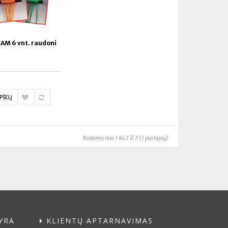
DAM 6 vnt. raudoni
PŠELĮ
Rodoma nuo 1 iki 7 iš 7 (1 puslapių)
YRA
KLIENTŲ APTARNAVIMAS