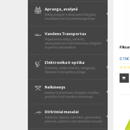
Apranga, avalynė
Rūbai,avalynė ir aksesuarai žvejybai,
medžioklei bei laisvalaikiui gamtoje
Vandens Transportas
Pripučiamos valtys, varikliai,
akumuliatoriai ir kiti reikmenys žvejybai
Fiksa
ar poilsiui ant vandens
0.15€
Elektronika ir optika
Echolotai, radijo stotelės, navigacija,
žiūronai ir kita optikos įranga
Reikmenys
Įrankiai ir priemonės žvejybai, krepšiai,
graibštai ir kiti smulkūs reikmenys
Dirbtiniai masalai
Vobleriai, riperiai, sukriukės, guminukai,
pilkeriai, avižėlės ir kiti dirbtiniai masalai