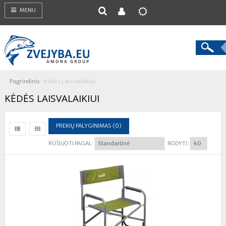
MENU
Pagrindinis
Kėdės Laisvalaikiui
KĖDĖS LAISVALAIKIUI
PREKIŲ PALYGINIMAS (0)
RŪŠIUOTI PAGAL:
RODYTI: