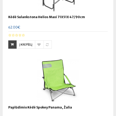
Kėdė Sulankstona Helios Maxi 71X51X 47/90cm
62.00€
Į KREPŠELĮ
Paplūdimio Kėdė Spokey Panama, Žalia