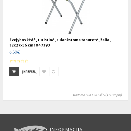
Žvejybos kėdė, turistinė, sulankstoma taburetė, žalia,
32x27x36 cm 1047393
6.50€
Į KREPŠELĮ
Rodoma nuo 1 iki 5 iš 5 (1 puslapių)
INFORMACIJA