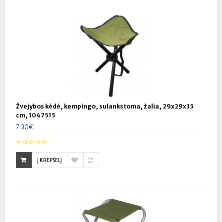
Žvejybos kėdė, kempingo, sulankstoma, žalia, 29x29x35
cm, 1047515
7.30€
Į KREPŠELĮ