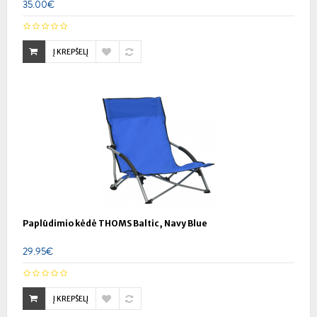
35.00€
Į KREPŠELĮ
Paplūdimio kėdė THOMS Baltic, Navy Blue
29.95€
Į KREPŠELĮ