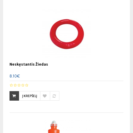
Neskęstantis Žiedas
8.10€
Į KREPŠELĮ