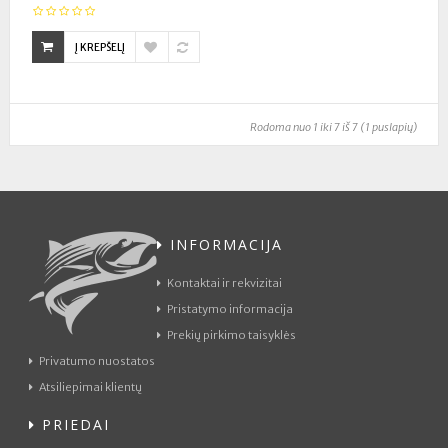
Į KREPŠELĮ
Rodoma nuo 1 iki 7 iš 7 (1 puslapių)
INFORMACIJA
Kontaktai ir rekvizitai
Pristatymo informacija
Prekių pirkimo taisyklės
Privatumo nuostatos
Atsiliepimai klientų
PRIEDAI