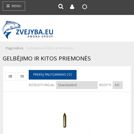
MENU
Pagrindinis
Gelbėjimo ir kitos priemonės
GELBĖJIMO IR KITOS PRIEMONĖS
PREKIŲ PALYGINIMAS (0)
RŪŠIUOTI PAGAL:
RODYTI: