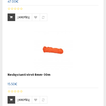
47.00€
Į KREPŠELĮ
Neskęstanti virvė 8mm-30m
15.50€
Į KREPŠELĮ