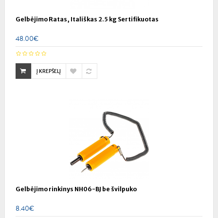
Gelbėjimo Ratas, Itališkas 2.5 kg Sertifikuotas
48.00€
Į KREPŠELĮ
Gelbėjimo rinkinys NH06-BJ be švilpuko
8.40€