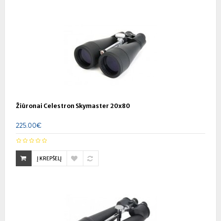
Žiūronai Celestron Skymaster 20x80
225.00€
Į KREPŠELĮ