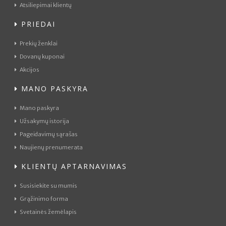
Atsiliepimai klientų
PRIEDAI
Prekių ženklai
Dovanų kuponai
Akcijos
MANO PASKYRA
Mano paskyra
Užsakymų istorija
Pageidavimų sąrašas
Naujienų prenumerata
KLIENTŲ APTARNAVIMAS
Susisiekite su mumis
Grąžinimo forma
Svetainės žemėlapis