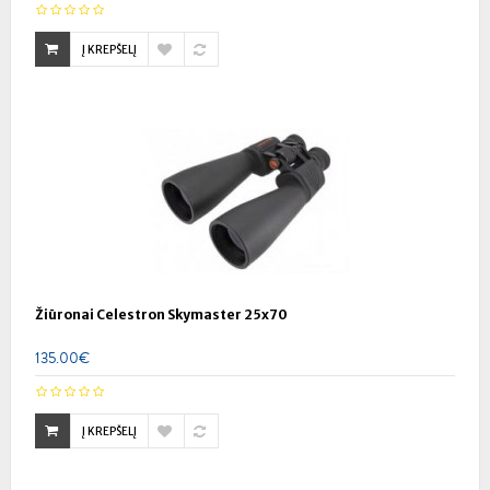
Į KREPŠELĮ
Žiūronai Celestron Skymaster 25x70
135.00€
Į KREPŠELĮ