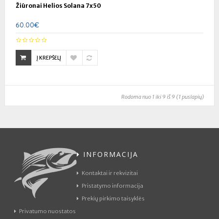
Žiūronai Helios Solana 7x50
60.00€
Į KREPŠELĮ
Rodoma nuo 1 iki 9 iš 9 (1 puslapių)
INFORMACIJA
Kontaktai ir rekvizitai
Pristatymo informacija
Prekių pirkimo taisyklės
Privatumo nuostatos