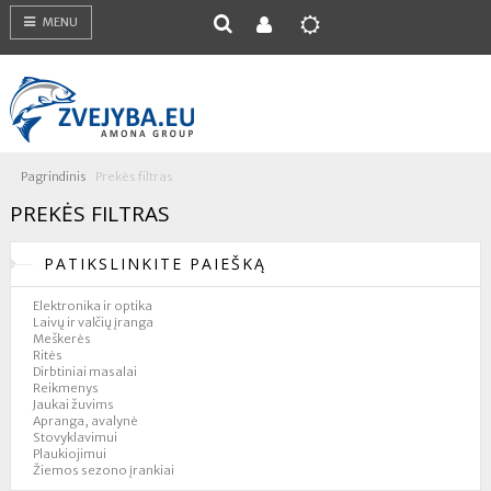
MENU
Pagrindinis
Prekės filtras
PREKĖS FILTRAS
PATIKSLINKITE PAIEŠKĄ
Elektronika ir optika
Laivų ir valčių įranga
Meškerės
Ritės
Dirbtiniai masalai
Reikmenys
Jaukai žuvims
Apranga, avalynė
Stovyklavimui
Plaukiojimui
Žiemos sezono įrankiai