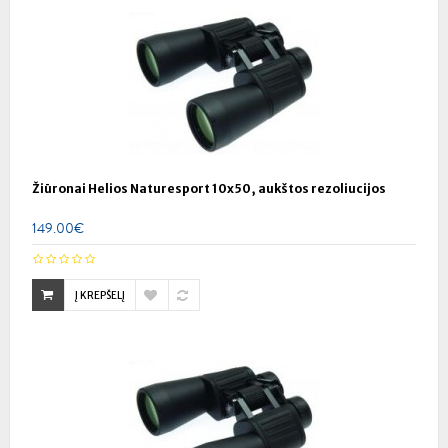
Žiūronai Helios Naturesport 10x50, aukštos rezoliucijos
149.00€
Į KREPŠELĮ