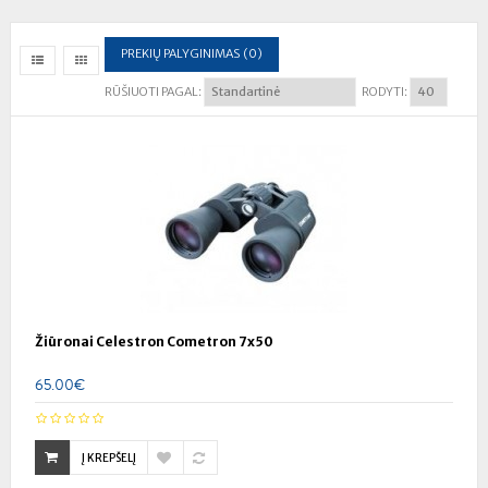
PREKIŲ PALYGINIMAS (0)
RŪŠIUOTI PAGAL:
RODYTI:
Žiūronai Celestron Cometron 7x50
65.00€
Į KREPŠELĮ