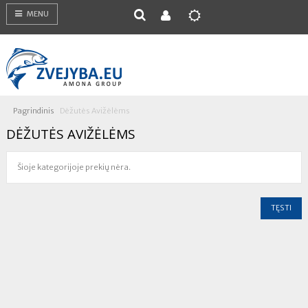
MENU
Pagrindinis
Dėžutės Avižėlėms
DĖŽUTĖS AVIŽĖLĖMS
Šioje kategorijoje prekių nėra.
TĘSTI