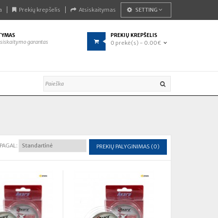
a
Prekių krepšelis
Atsiskaitymas
SETTING
TYMAS
PREKIŲ KREPŠELIS
siskaitymo garantas
0 prekė(s) - 0.00€
 PAGAL:
PREKIŲ PALYGINIMAS (0)