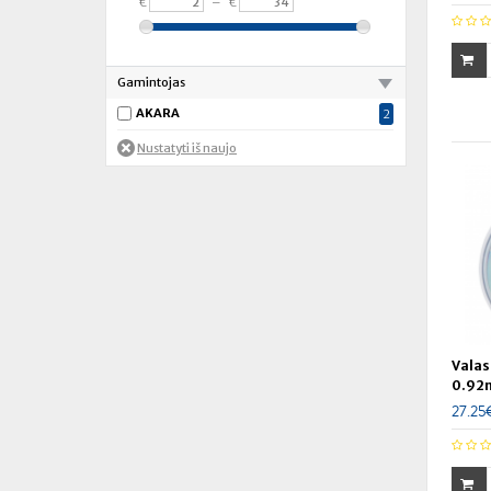
€
–
€
Gamintojas
AKARA
2
Valas
0.92
27.25