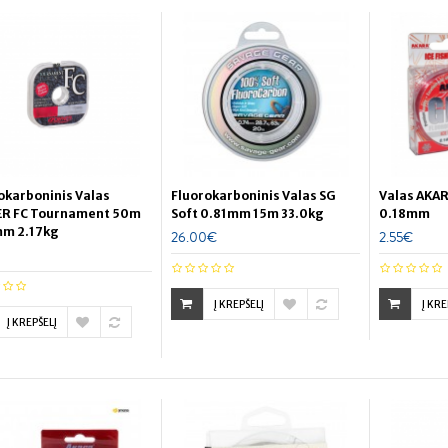
okarboninis Valas
Fluorokarboninis Valas SG
Valas AKAR
R FC Tournament 50m
Soft 0.81mm 15m 33.0kg
0.18mm
mm 2.17kg
26.00€
2.55€
Į KREPŠELĮ
Į KRE
Į KREPŠELĮ