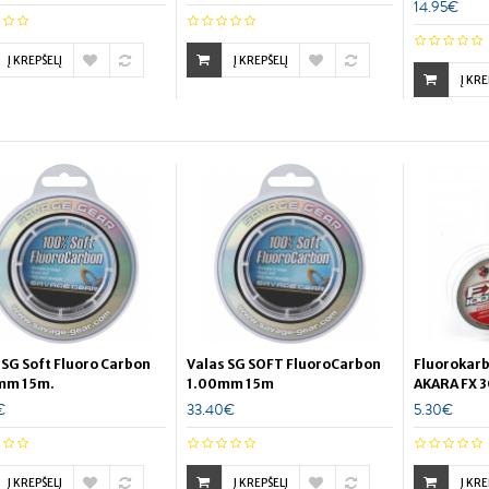
14.95€
Į KREPŠELĮ
Į KREPŠELĮ
Į KRE
 SG Soft Fluoro Carbon
Valas SG SOFT FluoroCarbon
Fluorokarb
mm 15m.
1.00mm 15m
AKARA FX 3
€
33.40€
5.30€
Į KREPŠELĮ
Į KREPŠELĮ
Į KRE