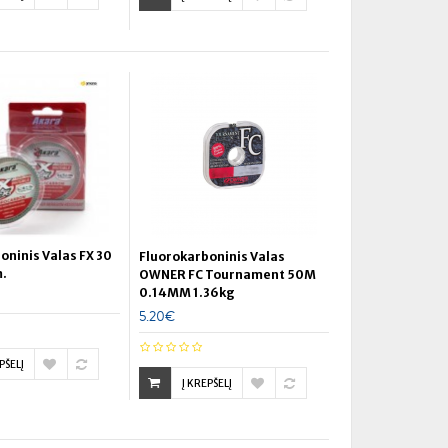
oninis Valas FX 30
Fluorokarboninis Valas
m.
OWNER FC Tournament 50M
0.14MM 1.36kg
5.20€
PŠELĮ
Į KREPŠELĮ