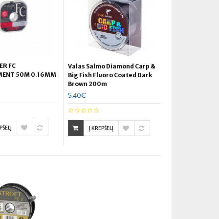
ER FC
Valas Salmo Diamond Carp &
ENT 50M 0.16MM
Big Fish Fluoro Coated Dark
Brown 200m
5.40€
PŠELĮ
Į KREPŠELĮ