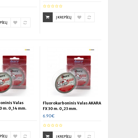
Į KREPŠELĮ
PŠELĮ
oninis Valas
Fluorokarboninis Valas AKARA
0 m. 0,14 mm.
FX 30 m. 0,23 mm.
6.90€
PŠELĮ
Į KREPŠELĮ