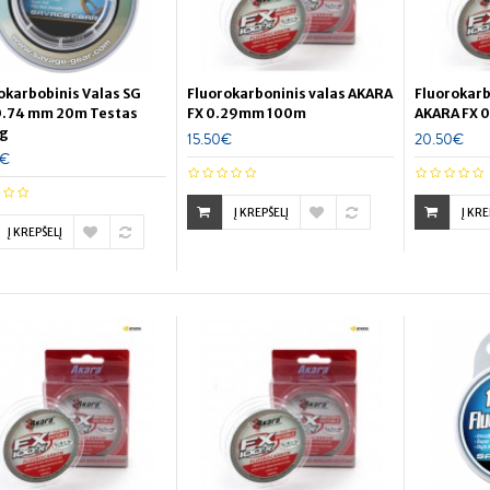
okarbobinis Valas SG
Fluorokarboninis valas AKARA
Fluorokarb
0.74 mm 20m Testas
FX 0.29mm 100m
AKARA FX 
kg
15.50€
20.50€
0€
Į KREPŠELĮ
Į KRE
Į KREPŠELĮ