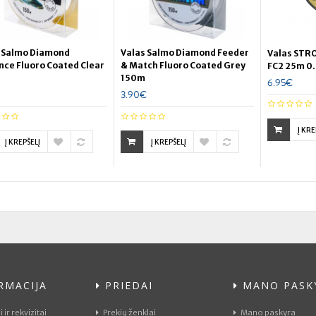
 Salmo Diamond
Valas Salmo Diamond Feeder
Valas STR
nce Fluoro Coated Clear
& Match Fluoro Coated Grey
FC2 25m 
150m
6.95€
3.90€
Į KRE
Į KREPŠELĮ
Į KREPŠELĮ
RMACIJA
PRIEDAI
MANO PASK
 ir rekvizitai
Prekių ženklai
Mano paskyra