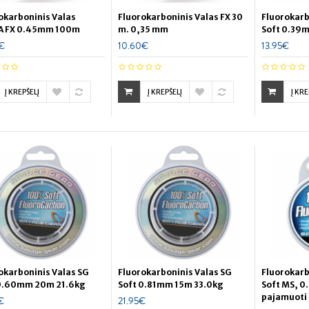
okarboninis Valas
Fluorokarboninis Valas FX 30
Fluorokarb
A FX 0.45mm 100m
m. 0,35 mm
Soft 0.39m
€
10.60€
13.95€
Į KREPŠELĮ
Į KREPŠELĮ
Į KRE
okarboninis Valas SG
Fluorokarboninis Valas SG
Fluorokarb
0.60mm 20m 21.6kg
Soft 0.81mm 15m 33.0kg
Soft MS, 0
pajamuoti 
€
21.95€