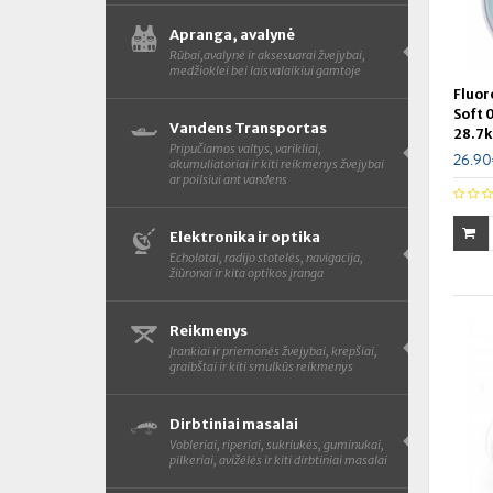
Apranga, avalynė
Rūbai,avalynė ir aksesuarai žvejybai,
medžioklei bei laisvalaikiui gamtoje
Fluor
Soft 
Vandens Transportas
28.7
Pripučiamos valtys, varikliai,
26.9
akumuliatoriai ir kiti reikmenys žvejybai
ar poilsiui ant vandens
Elektronika ir optika
Echolotai, radijo stotelės, navigacija,
žiūronai ir kita optikos įranga
Reikmenys
Įrankiai ir priemonės žvejybai, krepšiai,
graibštai ir kiti smulkūs reikmenys
Dirbtiniai masalai
Vobleriai, riperiai, sukriukės, guminukai,
pilkeriai, avižėlės ir kiti dirbtiniai masalai