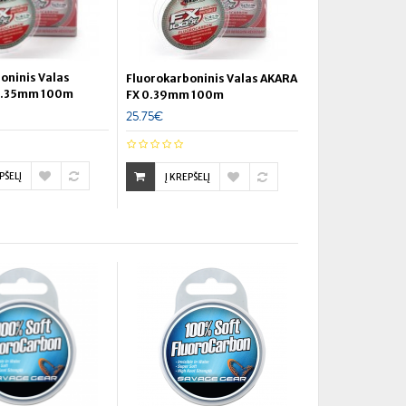
oninis Valas
Fluorokarboninis Valas AKARA
0.35mm 100m
FX 0.39mm 100m
25.75€
PŠELĮ
Į KREPŠELĮ