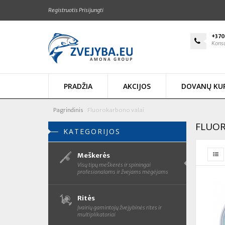
Registruotis
Prisijungti
+370
Konsu
PRADŽIA
AKCIJOS
DOVANŲ KU
Pagrindinis
Fluorokarbono valai
FLUOR
KATEGORIJOS
Meškerės
Visų tipų meškerės ir spiningai
profesionalams ir žvejams mėgėjams
Ritės
Įvairių gamintojų žvejybinės rites ir
multiplikatoriai