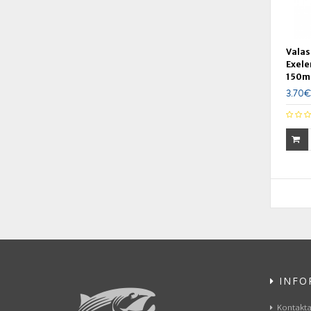
Valas
Exele
150m
3.70€
INFO
Kontaktai