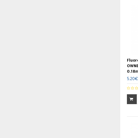
Fluor
OWNE
0.18
5.20€