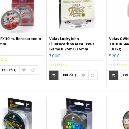
 FX 30 m. florokarbonio
Valas Lucky John
Valas OWN
 mm
Fluorocarbon Area Trout
TROURBAM
Game 0.75m 0.16mm
1.83kg
€
7.00€
5.20€
Į KREPŠELĮ
Į KREPŠELĮ
Į KRE