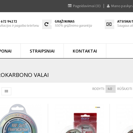
Pageidavimai (0)
Mano paskyr
 672 94272
GRĄŽINIMAS
ATSISKAI
ltacijos ir pagalba telefonu
100% grąžinimo garantija
Saugaus at
PONAI
STRAIPSNIAI
KONTAKTAI
OKARBONO VALAI
RODYTI:
RŪŠIUOTI