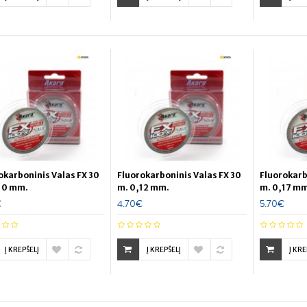
okarboninis Valas FX 30
Fluorokarboninis Valas FX 30
Fluorokarb
10 mm.
m. 0,12 mm.
m. 0,17 m
€
4.70€
5.70€
Į KREPŠELĮ
Į KREPŠELĮ
Į KRE