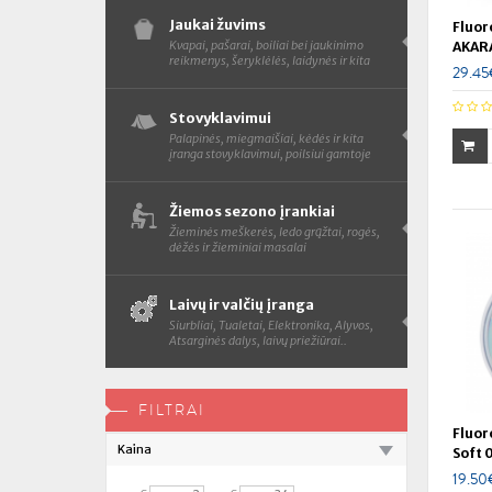
Jaukai žuvims
Fluor
Kvapai, pašarai, boiliai bei jaukinimo
AKAR
reikmenys, šeryklėlės, laidynės ir kita
29.45
Stovyklavimui
Palapinės, miegmaišiai, kėdės ir kita
įranga stovyklavimui, poilsiui gamtoje
Žiemos sezono įrankiai
Žieminės meškerės, ledo grąžtai, rogės,
dėžės ir žieminiai masalai
Laivų ir valčių įranga
Siurbliai, Tualetai, Elektronika, Alyvos,
Atsarginės dalys, laivų priežiūrai..
FILTRAI
Fluor
Kaina
Soft 
19.50