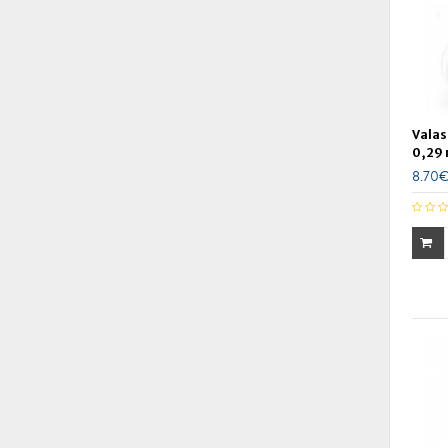
Valas
0,29
8.70