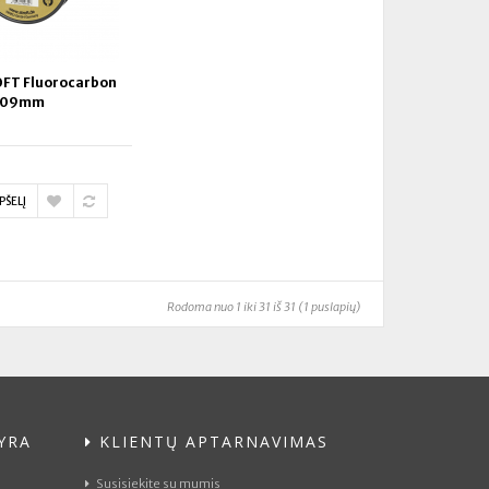
OFT Fluorocarbon
0.09mm
PŠELĮ
Rodoma nuo 1 iki 31 iš 31 (1 puslapių)
YRA
KLIENTŲ APTARNAVIMAS
Susisiekite su mumis