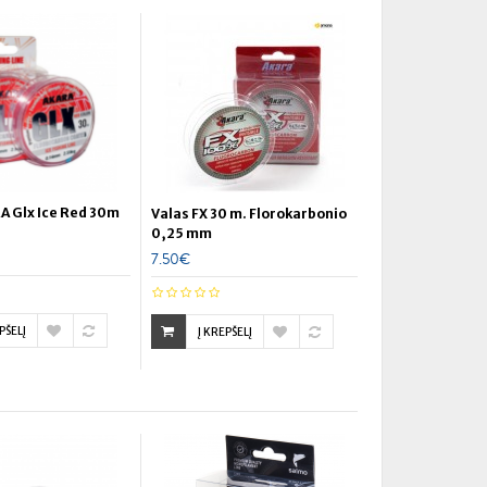
A Glx Ice Red 30m
Valas FX 30 m. Florokarbonio
0,25 mm
7.50€
PŠELĮ
Į KREPŠELĮ