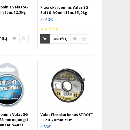
oninis Valas SG
Fluorokarboninis Valas SG
m 35m. 12.3kg
Soft 0.49mm 35m. 15,2kg
22.60€
PŠELĮ
Į KREPŠELĮ
oninis Valas SG
Valas Florokarbonas STROFT
.33 mm nejungti
FC2 0.20mm 25 m.
ant AP 54851
6.50€