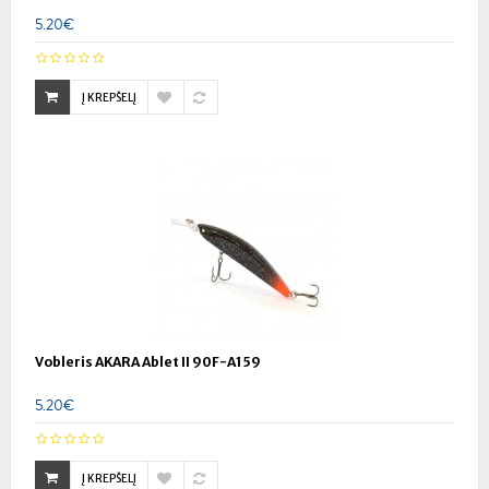
5.20€
Į KREPŠELĮ
Vobleris AKARA Ablet II 90F-A159
5.20€
Į KREPŠELĮ