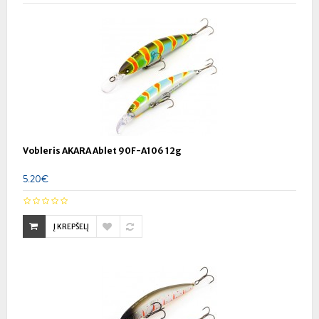
Vobleris AKARA Ablet 90F-A106 12g
5.20€
Į KREPŠELĮ