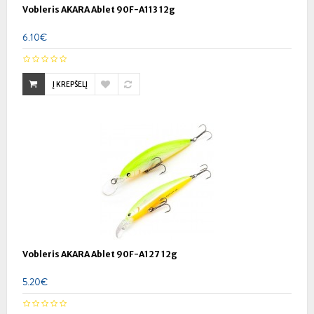
Vobleris AKARA Ablet 90F-A113 12g
6.10€
Į KREPŠELĮ
Vobleris AKARA Ablet 90F-A127 12g
5.20€