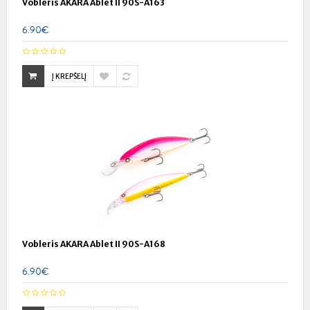
Vobleris AKARA Ablet II 90S-A163
6.90€
Į KREPŠELĮ
Vobleris AKARA Ablet II 90S-A168
6.90€