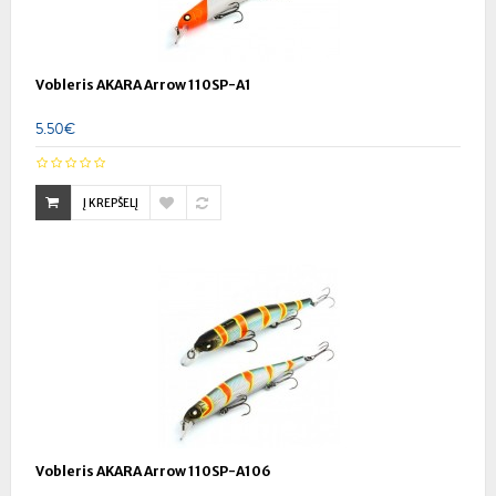
Vobleris AKARA Arrow 110SP-A1
5.50€
Į KREPŠELĮ
Vobleris AKARA Arrow 110SP-A106