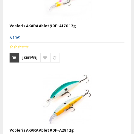
Vobleris AKARA Ablet 90F-A170 12g
6.10€
Į KREPŠELĮ
Vobleris AKARA Ablet 90F-A28 12g