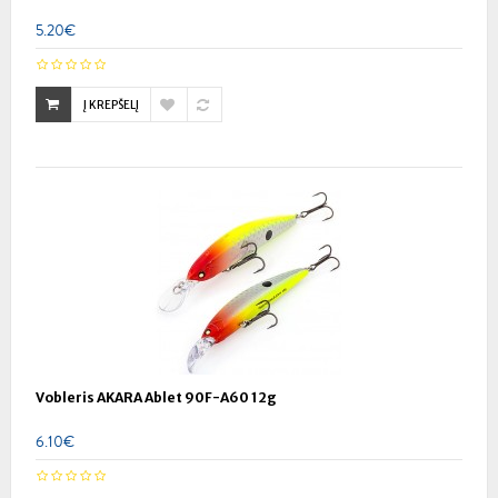
5.20€
Į KREPŠELĮ
Vobleris AKARA Ablet 90F-A60 12g
6.10€