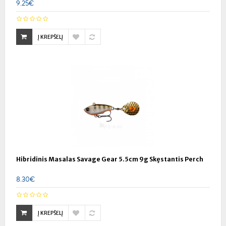
9.25€
Į KREPŠELĮ
Hibridinis Masalas Savage Gear 5.5cm 9g Skęstantis Perch
8.30€
Į KREPŠELĮ