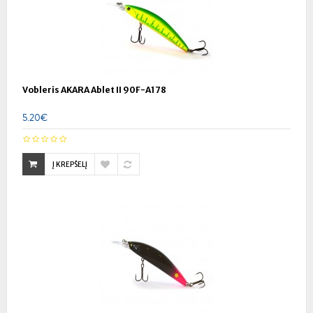
Vobleris AKARA Ablet II 90F-A178
5.20€
Į KREPŠELĮ