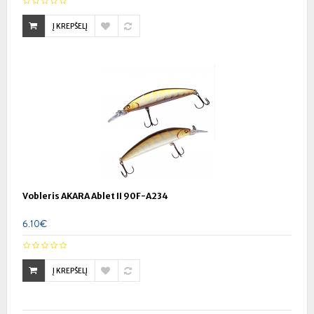
Į KREPŠELĮ
Vobleris AKARA Ablet II 90F-A234
6.10€
Į KREPŠELĮ