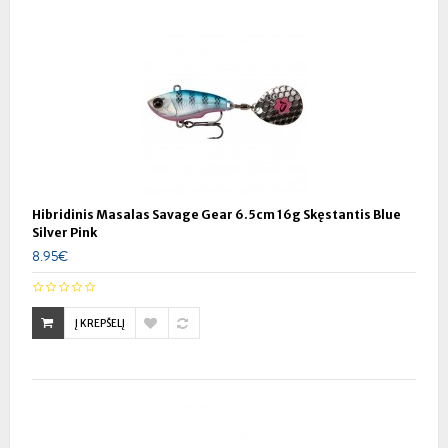
Hibridinis Masalas Savage Gear 6.5cm 16g Skęstantis Blue
Silver Pink
8.95€
Į KREPŠELĮ