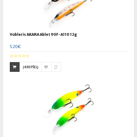
Vobleris AKARA Ablet 90F-A110 12g
5.20€
Į KREPŠELĮ