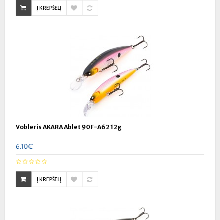
Į KREPŠELĮ
Vobleris AKARA Ablet 90F-A62 12g
6.10€
Į KREPŠELĮ