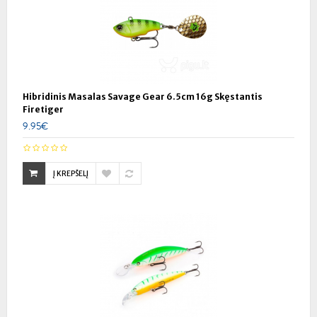
Hibridinis Masalas Savage Gear 6.5cm 16g Skęstantis
Firetiger
9.95€
Į KREPŠELĮ