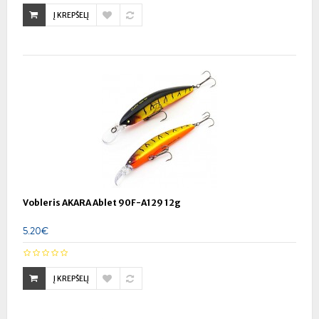
Į KREPŠELĮ
Vobleris AKARA Ablet 90F-A129 12g
5.20€
Į KREPŠELĮ