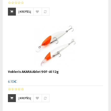
Į KREPŠELĮ
Vobleris AKARA Ablet 90F-A1 12g
6.10€
Į KREPŠELĮ