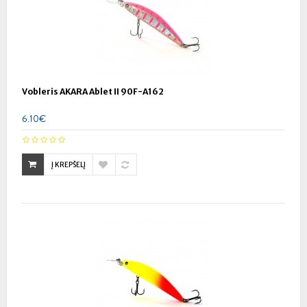
Vobleris AKARA Ablet II 90F-A162
6.10€
Į KREPŠELĮ