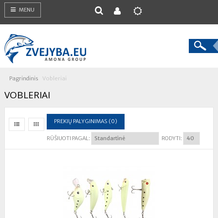
MENU
Pagrindinis
Vobleriai
VOBLERIAI
PREKIŲ PALYGINIMAS (0)
RŪŠIUOTI PAGAL:
RODYTI: