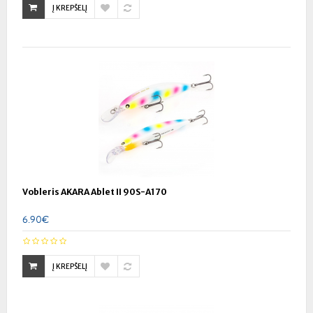
Į KREPŠELĮ
Vobleris AKARA Ablet II 90S-A170
6.90€
Į KREPŠELĮ