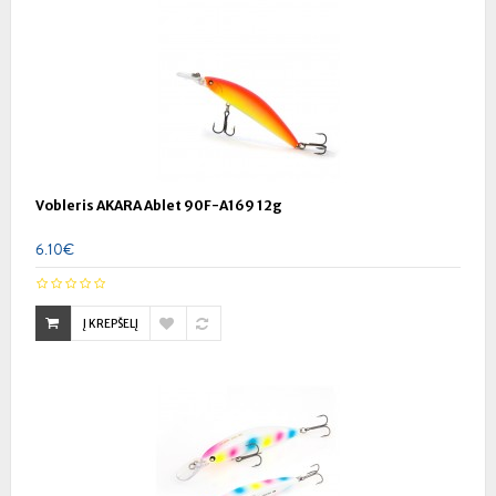
Vobleris AKARA Ablet 90F-A169 12g
6.10€
Į KREPŠELĮ