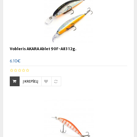
Vobleris AKARA Ablet 90F-A83 12g.
6.10€
Į KREPŠELĮ