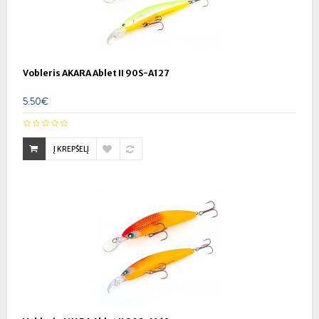
Vobleris AKARA Ablet II 90S-A127
5.50€
Į KREPŠELĮ