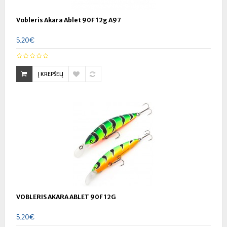
Vobleris Akara Ablet 90F 12g A97
5.20€
Į KREPŠELĮ
VOBLERIS AKARA ABLET 90F 12G
5.20€