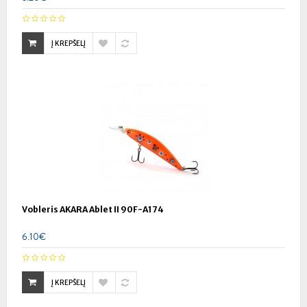
Į KREPŠELĮ
Vobleris AKARA Ablet II 90F-A174
6.10€
Į KREPŠELĮ