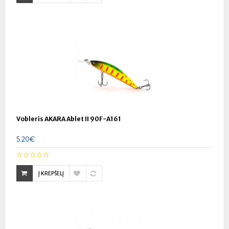
Vobleris AKARA Ablet II 90F-A161
5.20€
Į KREPŠELĮ