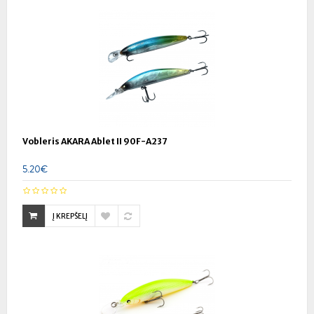
Vobleris AKARA Ablet II 90F-A237
5.20€
Į KREPŠELĮ