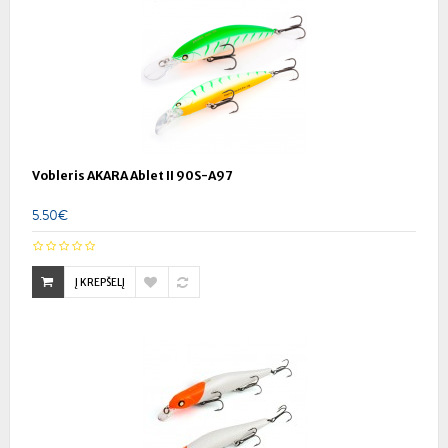
Vobleris AKARA Ablet II 90S-A97
5.50€
Į KREPŠELĮ