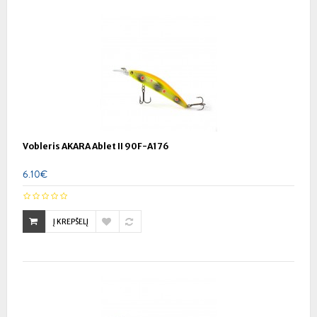
Vobleris AKARA Ablet II 90F-A176
6.10€
Į KREPŠELĮ