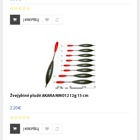
Į KREPŠELĮ
Žvejybinė pludė AKARA NM012 12g 15 cm
2.20€
Į KREPŠELĮ