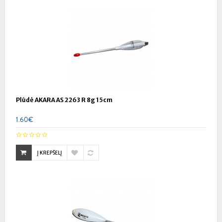
Plūdė AKARA AS 2263 R 8g 15cm
1.60€
Į KREPŠELĮ