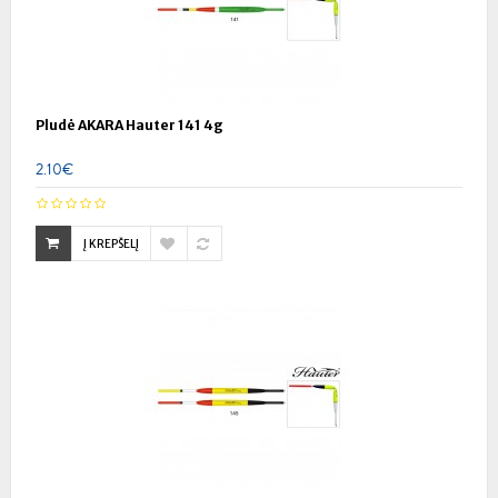
Pludė AKARA Hauter 141 4g
2.10€
Į KREPŠELĮ