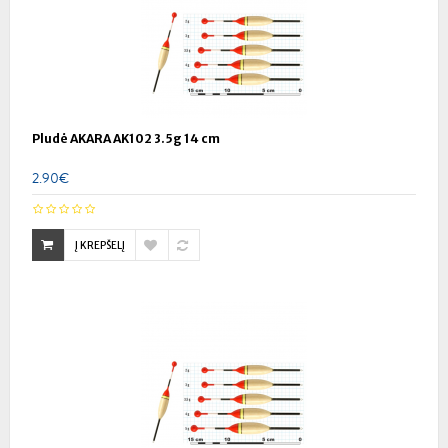
Pludė AKARA AK102 3.5g 14 cm
2.90€
Į KREPŠELĮ