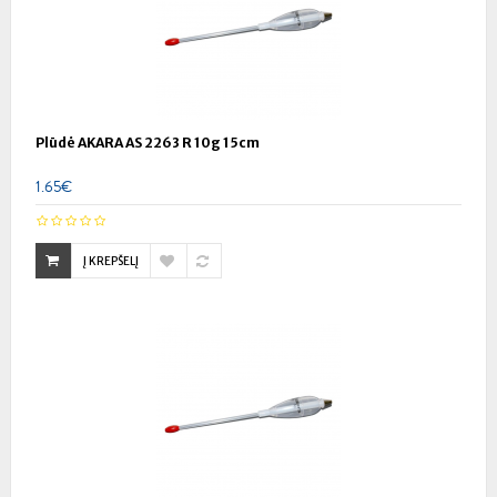
Plūdė AKARA AS 2263 R 10g 15cm
1.65€
Į KREPŠELĮ