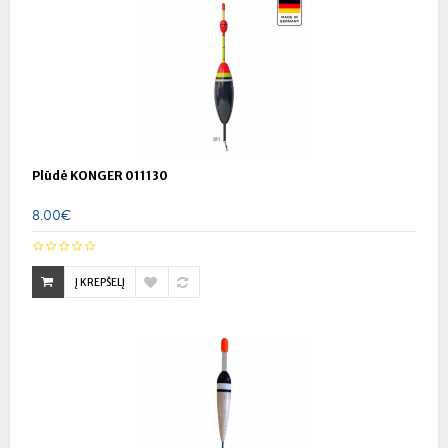
Plūdė KONGER 011130
8.00€
Į KREPŠELĮ