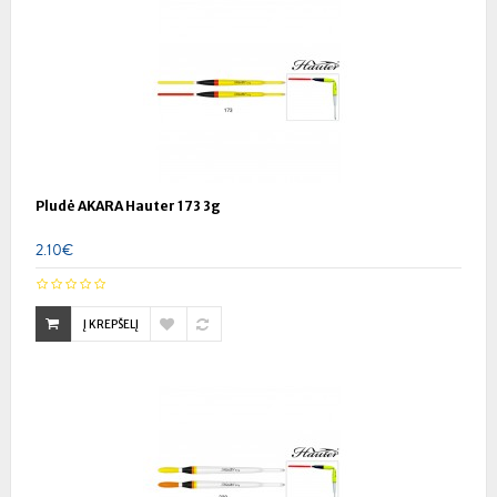
Pludė AKARA Hauter 173 3g
2.10€
Į KREPŠELĮ