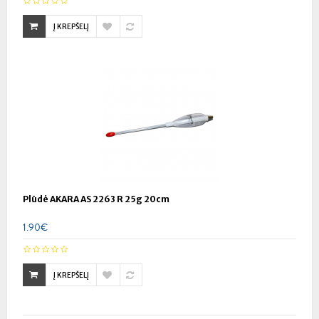
Į KREPŠELĮ
Plūdė AKARA AS 2263 R 25g 20cm
1.90€
Į KREPŠELĮ