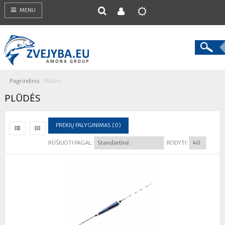
MENU
Pagrindinis
Plūdės
PLŪDĖS
PREKIŲ PALYGINIMAS (0)
RŪŠIUOTI PAGAL:
RODYTI: