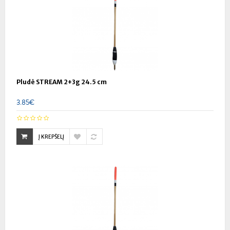
Pludė STREAM 2+3g 24.5 cm
3.85€
Į KREPŠELĮ