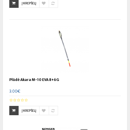
Į KREPŠELĮ
Plūdė Akara M-10 EVA 8+6G
3.00€
Į KREPŠELĮ