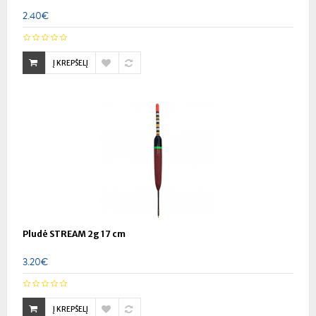
2.40€
Į KREPŠELĮ
Pludė STREAM 2g 17 cm
3.20€
Į KREPŠELĮ