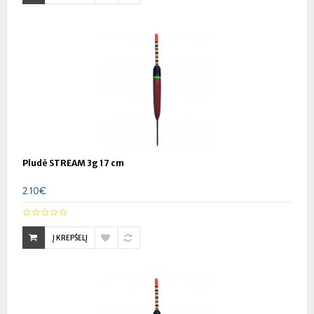
Pludė STREAM 3g 17 cm
2.10€
Į KREPŠELĮ