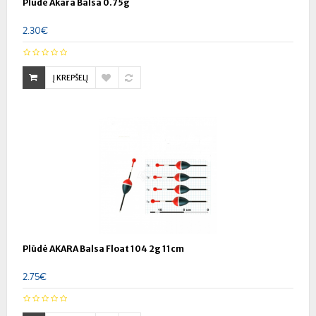
Pludė Akara Balsa 0.75g
2.30€
Į KREPŠELĮ
Plūdė AKARA Balsa Float 104 2g 11cm
2.75€