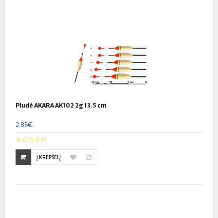
Pludė AKARA AK102 2g 13.5 cm
2.85€
Į KREPŠELĮ