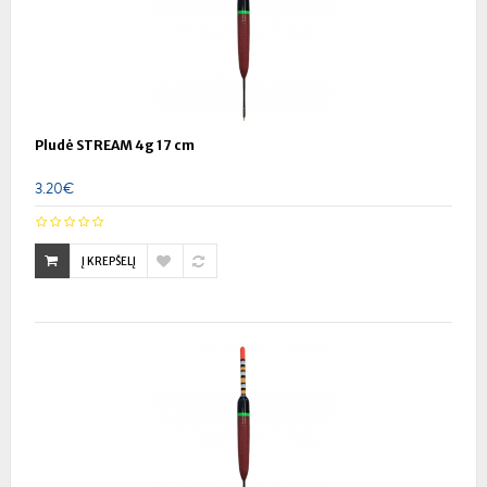
Pludė STREAM 4g 17 cm
3.20€
Į KREPŠELĮ