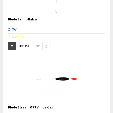
Plūdė Salmo Balsa
2.10€
Į KREPŠELĮ
Pludė Stream 073 Vimba 6gr