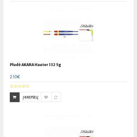
Pludė AKARA Hauter 132 5g
2.10€
Į KREPŠELĮ