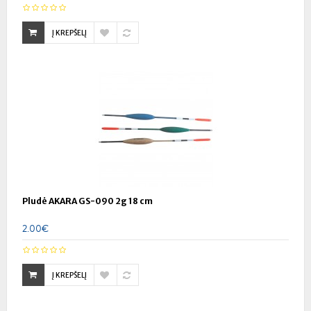
Į KREPŠELĮ
Pludė AKARA GS-090 2g 18 cm
2.00€
Į KREPŠELĮ