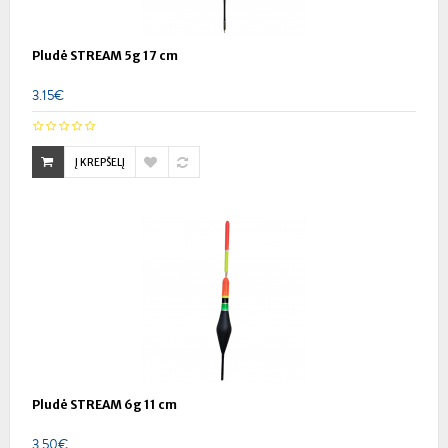
Pludė STREAM 5g 17 cm
3.15€
Į KREPŠELĮ
Pludė STREAM 6g 11 cm
3.50€