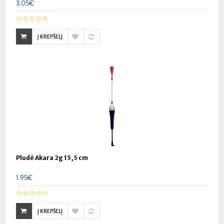
3.05€
Į KREPŠELĮ
Pludė Akara 2g 15,5 cm
1.95€
Į KREPŠELĮ