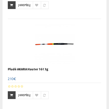
Į KREPŠELĮ
Pludė AKARA Hauter 161 3g
2.10€
Į KREPŠELĮ