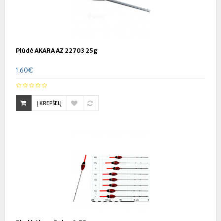
Plūdė AKARA AZ 22703 25g
1.60€
Į KREPŠELĮ