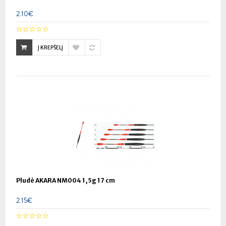
2.10€
Į KREPŠELĮ
Pludė AKARA NM004 1,5g 17 cm
2.15€