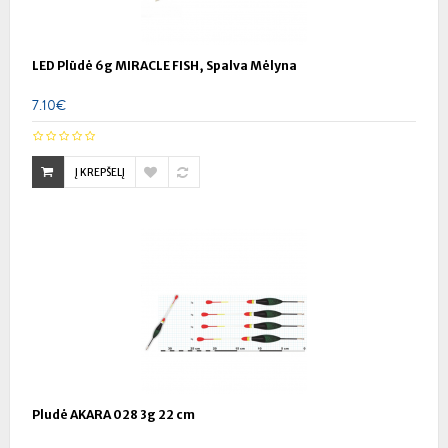
LED Plūdė 6g MIRACLE FISH, Spalva Mėlyna
7.10€
Į KREPŠELĮ
Pludė AKARA 028 3g 22 cm