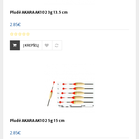
Pludė AKARA AK102 3g 13.5 cm
2.85€
Į KREPŠELĮ
Pludė AKARA AK102 5g 15 cm
2.85€