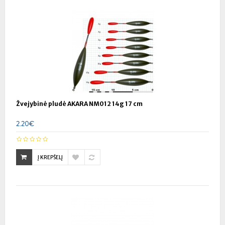
Žvejybinė pludė AKARA NM012 14g 17 cm
2.20€
Į KREPŠELĮ