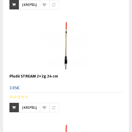
Į KREPŠELĮ
Pludė STREAM 2+2g 24 cm
3.85€
Į KREPŠELĮ