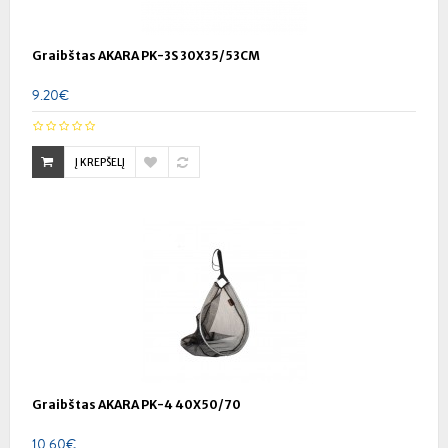
Graibštas AKARA PK-3S 30X35/53CM
9.20€
Į KREPŠELĮ
Graibštas AKARA PK-4 40X50/70
10.60€