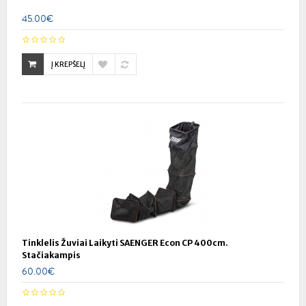
45.00€
Į KREPŠELĮ
Tinklelis Žuviai Laikyti SAENGER Econ CP 400cm.
Stačiakampis
60.00€