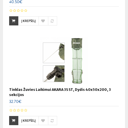
40.50€
Į KREPŠELĮ
Tinklas Žuvies Laikimui AKARA 3S ST, Dydis 40x50x200, 3
sekcijos
32.70€
Į KREPŠELĮ