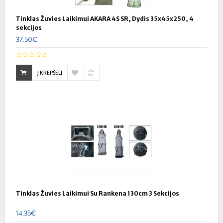
Tinklas Žuvies Laikimui AKARA 4S SR, Dydis 35x45x250, 4
sekcijos
37.50€
Į KREPŠELĮ
Tinklas Žuvies Laikimui Su Rankena 130cm 3 Sekcijos
14.35€