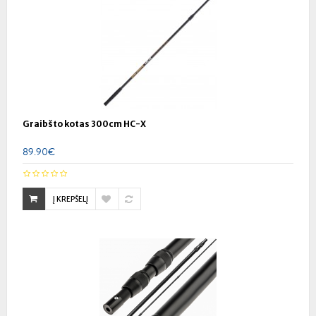
Graibšto kotas 300cm HC-X
89.90€
Į KREPŠELĮ