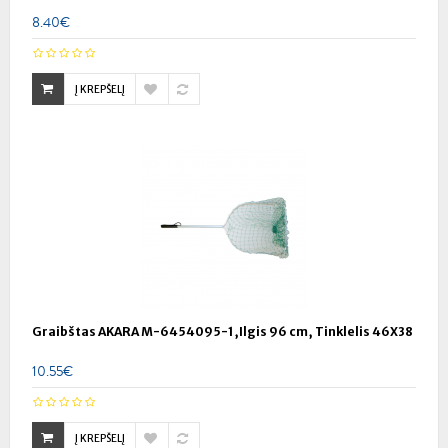
8.40€
Į KREPŠELĮ
Graibštas AKARA M-6454095-1,Ilgis 96 cm, Tinklelis 46X38
10.55€
Į KREPŠELĮ