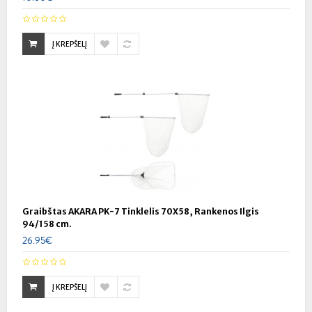
Į KREPŠELĮ
Graibštas AKARA PK-7 Tinklelis 70X58, Rankenos Ilgis
94/158 cm.
26.95€
Į KREPŠELĮ