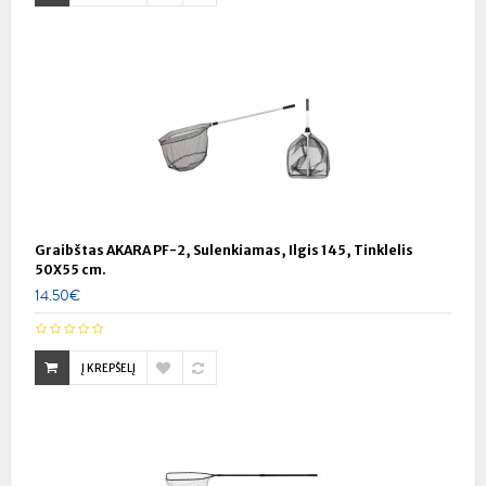
Graibštas AKARA PF-2, Sulenkiamas, Ilgis 145, Tinklelis
50X55 cm.
14.50€
Į KREPŠELĮ