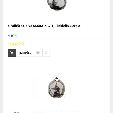
Graibšto Galva AKARA PFG-1, Tinklelis 40x50
9.10€
Į KREPŠELĮ