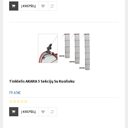
Į KREPŠELĮ
Tinklelis AKARA 5 Sekcijų Su Kuoliuku
19.65€
Į KREPŠELĮ