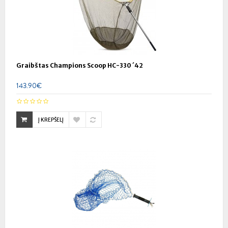
Graibštas Champions Scoop HC-330 ´42
143.90€
Į KREPŠELĮ