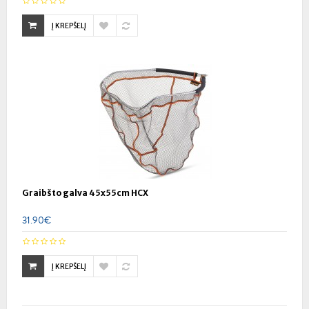
Į KREPŠELĮ
Graibšto galva 45x55cm HCX
31.90€
Į KREPŠELĮ