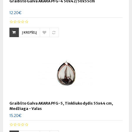
Graibšto Galva AKARA PFG-4 50x42/50x55cm
12.20€
Į KREPŠELĮ
Graibšto Galva AKARA PFG-5, Tinkliuko dydis 55x44 cm,
Medžiaga - Valas
15.20€