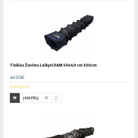
Tinklas Žuvims Laikyti DAM 50x40 cm 300cm
44.00€
Į KREPŠELĮ