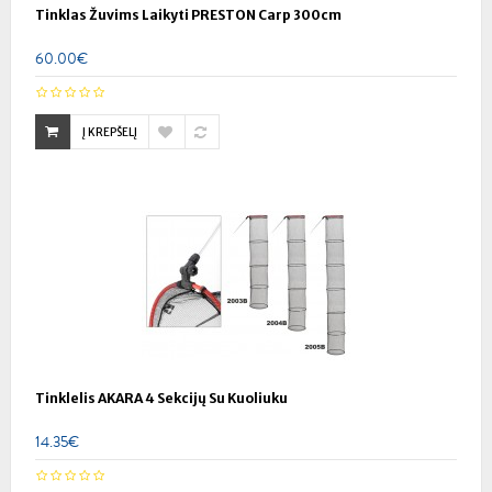
Tinklas Žuvims Laikyti PRESTON Carp 300cm
60.00€
Į KREPŠELĮ
Tinklelis AKARA 4 Sekcijų Su Kuoliuku
14.35€