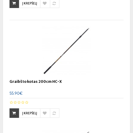
Į KREPŠELĮ
Graibšto kotas 200cm HC-X
55.90€
Į KREPŠELĮ