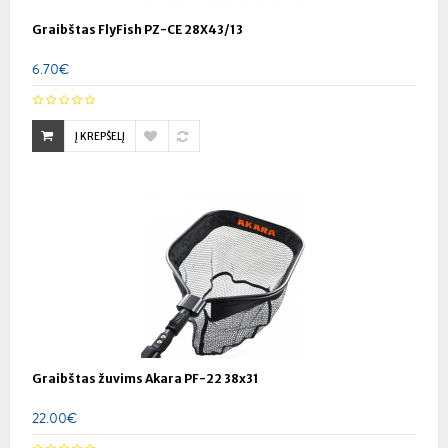
Graibštas FlyFish PZ-CE 28X43/13
6.70€
Į KREPŠELĮ
Graibštas žuvims Akara PF-22 38x31
22.00€