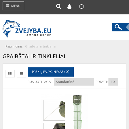
MENU
Pagrindinis
Graibštai ir tinkleliai
GRAIBŠTAI IR TINKLELIAI
PREKIŲ PALYGINIMAS (0)
RŪŠIUOTI PAGAL:
RODYTI: