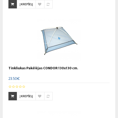
Į KREPŠELĮ
Tinkliukas Pakėlėjas CONDOR 130x130 cm.
23.50€
Į KREPŠELĮ