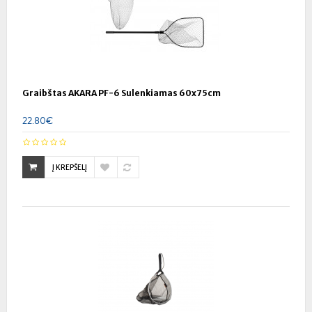
Graibštas AKARA PF-6 Sulenkiamas 60x75cm
22.80€
Į KREPŠELĮ