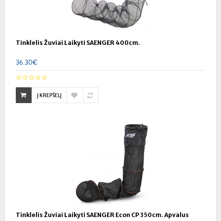
Tinklelis Žuviai Laikyti SAENGER 400cm.
36.30€
Į KREPŠELĮ
Tinklelis Žuviai Laikyti SAENGER Econ CP 350cm. Apvalus