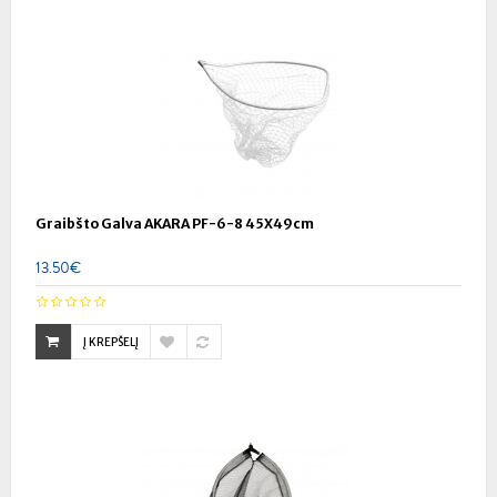
Graibšto Galva AKARA PF-6-8 45X49cm
13.50€
Į KREPŠELĮ