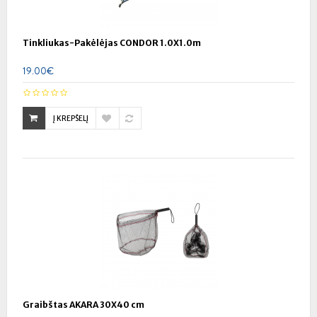
Tinkliukas-Pakėlėjas CONDOR 1.0X1.0m
19.00€
Į KREPŠELĮ
Graibštas AKARA 30X40 cm