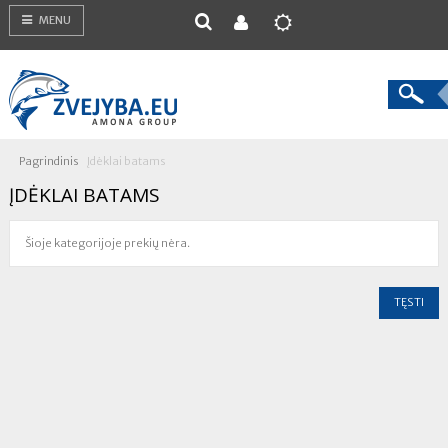
MENU
Pagrindinis
Įdėklai batams
ĮDĖKLAI BATAMS
Šioje kategorijoje prekių nėra.
TĘSTI